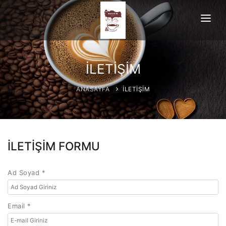
ANASAYFA
HAKKIMIZDA
İLETİŞİM
ÜRÜNLERİMİZ
ANASAYFA
İLETİŞİM
İLETİŞİM
İLETİŞİM FORMU
Ad Soyad *
Email *