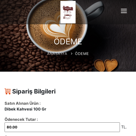
ANASAYFA
HAKKIMIZDA
ÖDEME
ÜRÜNLERİMİZ
ANASAYFA
ÖDEME
İLETİŞİM
Sipariş Bilgileri
Satın Alınan Ürün :
Dibek Kahvesi 100 Gr
Ödenecek Tutar :
TL.